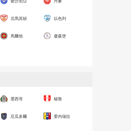
愛沙尼亞
丹麥
北馬其頓
以色列
馬爾他
盧森堡
墨西哥
秘魯
厄瓜多爾
委內瑞拉