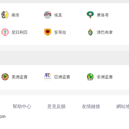
南非
埃及
摩洛哥
尼日利亞
安哥拉
津巴布韋
美洲盃賽
亞洲盃賽
非洲盃賽
幫助中心
意見反饋
友情鏈接
網站
com