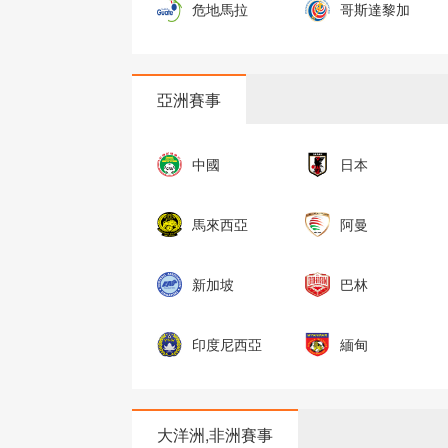
危地馬拉
哥斯達黎加
亞洲賽事
中國
日本
馬來西亞
阿曼
新加坡
巴林
印度尼西亞
緬甸
大洋洲,非洲賽事