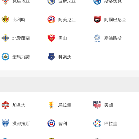
克羅地亞
波斯尼亞
斯洛伐克
比利時
阿美尼亞
阿爾巴尼亞
北愛爾蘭
黑山
塞浦路斯
聖馬力諾
科索沃
加拿大
烏拉圭
美國
洪都拉斯
智利
巴拉圭