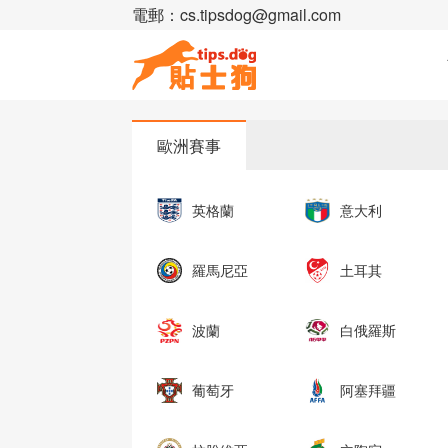
電郵：cs.tipsdog@gmail.com
歐洲賽事
英格蘭
意大利
羅馬尼亞
土耳其
波蘭
白俄羅斯
葡萄牙
阿塞拜疆