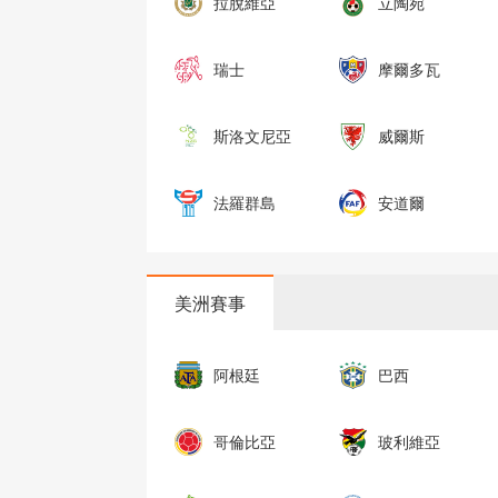
拉脫維亞
立陶宛
瑞士
摩爾多瓦
斯洛文尼亞
威爾斯
法羅群島
安道爾
美洲賽事
阿根廷
巴西
哥倫比亞
玻利維亞