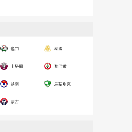
也門
泰國
卡塔爾
黎巴嫩
越南
烏茲別克
蒙古