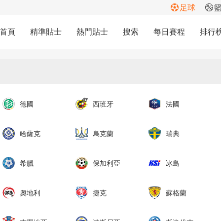
足球
首頁
精準貼士
熱門貼士
搜索
每日賽程
排行
德國
西班牙
法國
哈薩克
烏克蘭
瑞典
希臘
保加利亞
冰島
奧地利
捷克
蘇格蘭