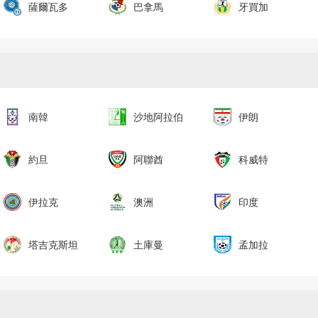
薩爾瓦多
巴拿馬
牙買加
南韓
沙地阿拉伯
伊朗
約旦
阿聯酋
科威特
伊拉克
澳洲
印度
塔吉克斯坦
土庫曼
孟加拉