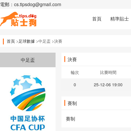
電郵：cs.tipsdog@gmail.com
首頁
精準貼士
首頁
>
足球數據
>中足盃 >決賽
決賽
中足盃
輪次
比賽時間
0
25-12-06 19:00
賽制
賽制