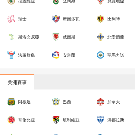
拉脫維亞
立陶宛
克羅地亞
瑞士
摩爾多瓦
比利時
斯洛文尼亞
威爾斯
北愛爾蘭
法羅群島
安道爾
聖馬力諾
美洲賽事
阿根廷
巴西
加拿大
哥倫比亞
玻利維亞
洪都拉斯