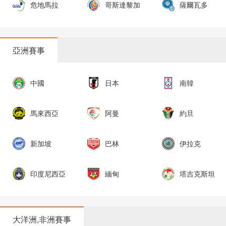
危地馬拉
哥斯達黎加
薩爾瓦多
亞洲賽事
中國
日本
南韓
馬來西亞
阿曼
約旦
新加坡
巴林
伊拉克
印度尼西亞
緬甸
塔吉克斯坦
大洋洲,非洲賽事