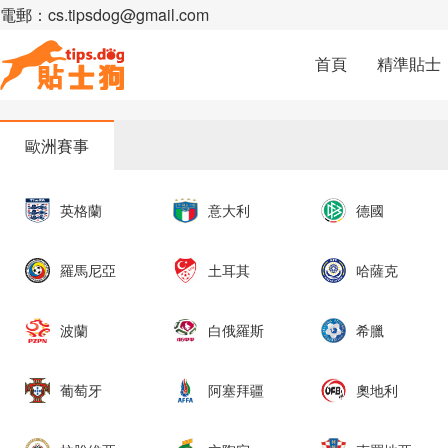
電郵：cs.tipsdog@gmail.com
首頁
精準貼士
歐洲賽事
英格蘭
意大利
德國
羅馬尼亞
土耳其
哈薩克
波蘭
白俄羅斯
希臘
葡萄牙
阿塞拜疆
奧地利