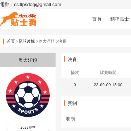
電郵：cs.tipsdog@gmail.com
首頁
精準貼士
首頁
>
足球數據
>奥大洋預 >決賽
決賽
奥大洋預
輪次
比賽時間
0
23-09-09 15:00
賽制
賽制
2023赛季