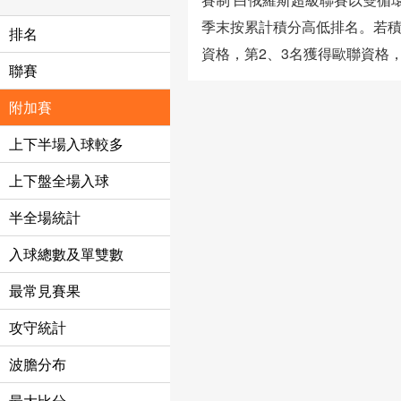
季末按累計積分高低排名。若積
排名
資格，第2、3名獲得歐聯資格
聯賽
附加賽
上下半場入球較多
上下盤全場入球
半全場統計
入球總數及單雙數
最常見賽果
攻守統計
波膽分布
最大比分