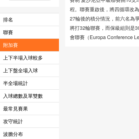
程。聯賽重啟後，將四循環改為
27輪後的積分情況，前六名為
排名
將打32輪聯賽，而保級組則是
聯賽
會聯賽（Europa Confere
附加賽
上下半場入球較多
上下盤全場入球
半全場統計
入球總數及單雙數
最常見賽果
攻守統計
波膽分布