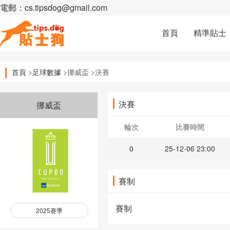
電郵：cs.tipsdog@gmail.com
首頁
精準貼士
首頁
>
足球數據
>挪威盃 >決賽
決賽
挪威盃
輪次
比賽時間
0
25-12-06 23:00
賽制
賽制
2025赛季