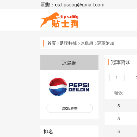
電郵：cs.tipsdog@gmail.com
首頁
>
足球數據
>冰島超 >冠軍附加
冠軍附加
冰島超
1
輪次
5
2025赛季
5
排名
5