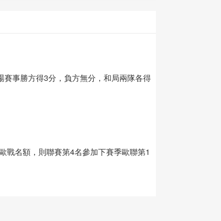
場賽事勝方得3分，負方無分，和局兩隊各得
歐戰名額，則聯賽第4名參加下賽季歐聯第1