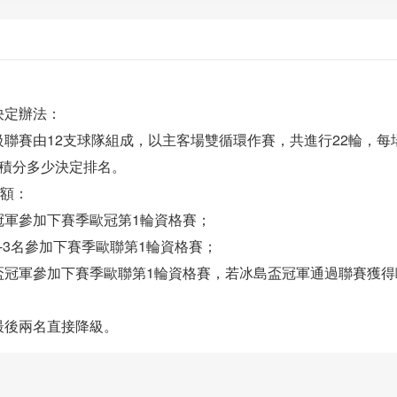
決定辦法：
級聯賽由12支球隊組成，以主客場雙循環作賽，共進行22輪，每
以積分多少決定排名。
名額：
冠軍參加下賽季歐冠第1輪資格賽；
-3名參加下賽季歐聯第1輪資格賽；
盃冠軍參加下賽季歐聯第1輪資格賽，若冰島盃冠軍通過聯賽獲得
最後兩名直接降級。