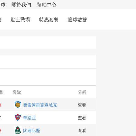
籃球
關於我們
幫助中心
榜
貼士戰場
特惠套餐
籃球數據
場
客隊
分析
4
弗雷姆雷克查域克
查看
0
華路亞
查看
3
比達比歷
查看