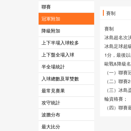
聯賽
賽制
冠軍附加
賽制
降級附加
冰島超名次
上下半場入球較多
冰島足球超
上下盤全場入球
1分，最後
歐戰&降級
半全場統計
（一）聯賽
入球總數及單雙數
（二）聯賽2
（三）冰島
最常見賽果
輪資格賽；
攻守統計
（四）聯賽
波膽分布
最大比分