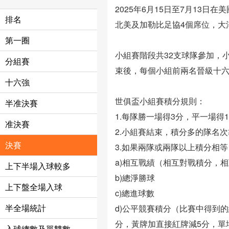
2025年6月15日至7月13
排名
北美及加勒比足協4個席位，大
第一圈
小組賽階段共32支球隊參加，
分組賽
束後，每個小組前兩名晉級十
十六強
世俱盃小組賽積分規則：
半准決賽
1.每隊勝一場得3分，平一場得
准決賽
2.小組賽結束，積分多的隊名
決賽
3.如果兩隊或兩隊以上積分相
a)相互戰績（相互對戰積分，
上下半場入球較多
b)總淨勝球
上下盤全場入球
c)總進球數
半全場統計
d)公平競賽積分（比賽中得到
分，黃牌加直接紅牌減5分，單
入球總數及單雙數