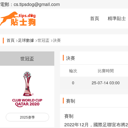
電郵：cs.tipsdog@gmail.com
首頁
精準貼士
首頁
>
足球數據
>世冠盃 >決賽
決賽
世冠盃
輪次
比賽時間
0
25-07-14 03:00
賽制
賽制
2025赛季
2022年12月，國際足聯宣布