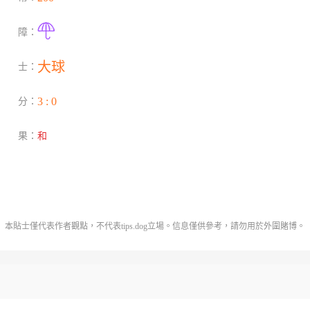
保 障：
 大球 
貼 士：
 3 : 0 
比 分：
結 果：
和
本貼士僅代表作者觀點，不代表tips.dog立場。信息僅供參考，請勿用於外圍賭博。