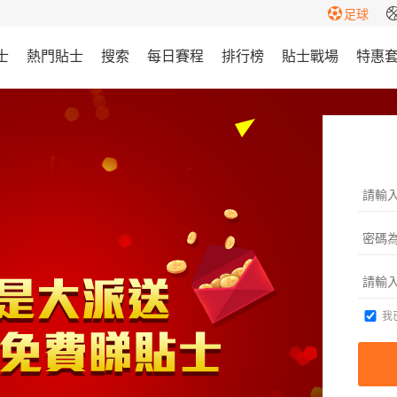
足球
士
熱門貼士
搜索
每日賽程
排行榜
貼士戰場
特惠
我