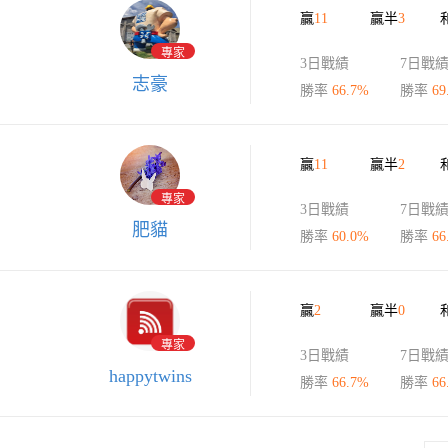
贏
11
贏半
3
專家
3日戰績
7日戰
志豪
勝率 
66.7%
勝率 
69
贏
11
贏半
2
專家
3日戰績
7日戰
肥貓
勝率 
60.0%
勝率 
66
贏
2
贏半
0
專家
3日戰績
7日戰
happytwins
勝率 
66.7%
勝率 
66