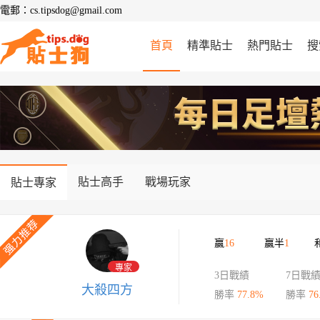
電郵：cs.tipsdog@gmail.com
首頁
精準貼士
熱門貼士
搜
貼士高手
戰場玩家
貼士專家
贏
16
贏半
1
專家
3日戰績
7日戰
大殺四方
勝率 
77.8%
勝率 
76