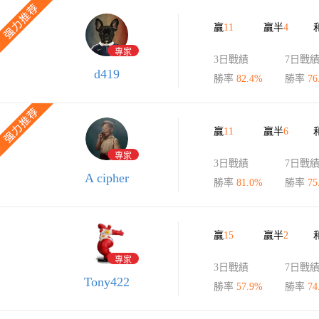
贏
11
贏半
4
專家
3日戰績
7日戰
d419
勝率 
82.4%
勝率 
76
贏
11
贏半
6
專家
3日戰績
7日戰
A ciphe
勝率 
81.0%
勝率 
75
贏
15
贏半
2
專家
3日戰績
7日戰
Tony422
勝率 
57.9%
勝率 
74