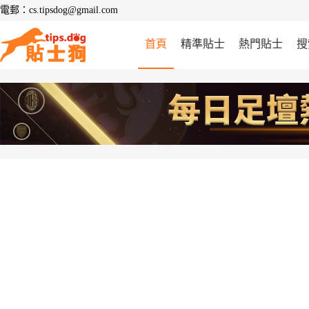
電郵：cs.tipsdog@gmail.com
首頁
精準貼士
熱門貼士
搜