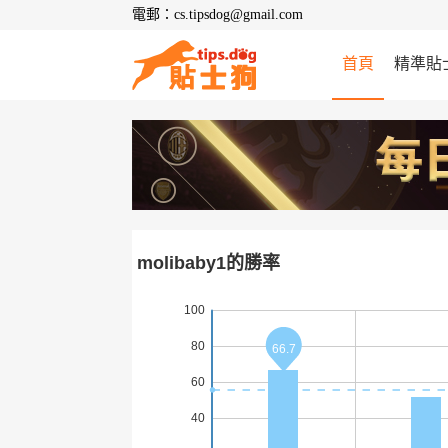
電郵：cs.tipsdog@gmail.com
首頁
精準貼