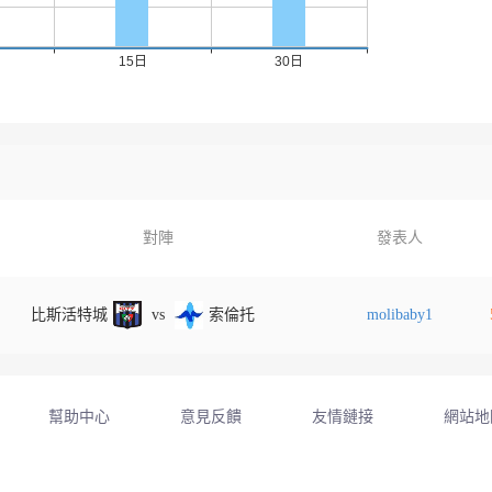
對陣
發表人
比斯活特城
vs
索倫托
molibaby1
幫助中心
意見反饋
友情鏈接
網站地