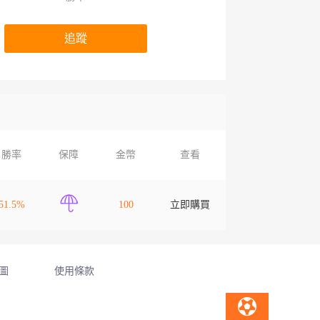
追蹤
勝率
保障
金幣
查看
51.5%
100
立即購買
圖
使用條款