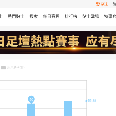
足球
士
熱門貼士
搜索
每日賽程
排行榜
貼士戰場
特惠