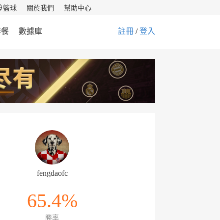
籃球
關於我們
幫助中心
套餐
數據庫
註冊
 / 
登入
fengdaofc
65.4%
勝率