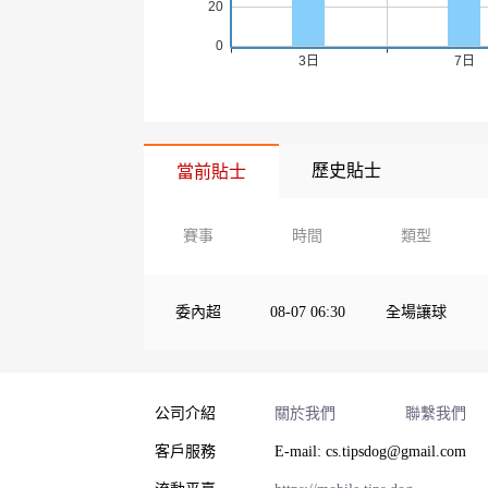
歷史貼士
當前貼士
賽事
時間
類型
委內超
08-07 06:30
全場讓球
公司介紹
關於我們
聯繫我們
客戶服務
E-mail: cs.tipsdog@gmail.com