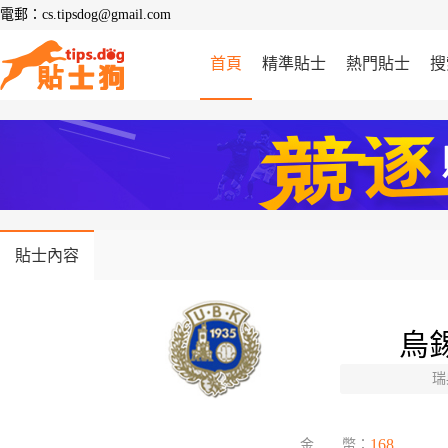
電郵：cs.tipsdog@gmail.com
首頁
精準貼士
熱門貼士
搜
貼士內容
烏錫
瑞
168
金 幣：