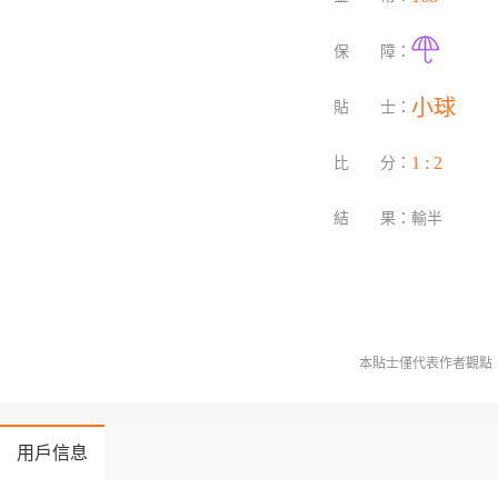
保 障：
 小球 
貼 士：
 1 : 2 
比 分：
結 果：
輸半
本貼士僅代表作者觀點，
用戶信息