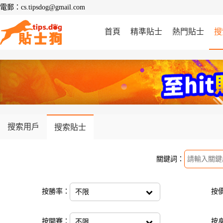
電郵：cs.tipsdog@gmail.com
首頁
精準貼士
熱門貼士
搜
搜索用戶
搜索貼士
關鍵詞：
按勝率：
按
不限
按開賽：
按
不限