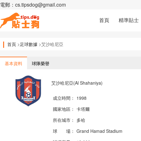
電郵：cs.tipsdog@gmail.com
首頁
精準貼士
首頁
>
足球數據
>艾沙哈尼亞
基本資料
球隊榮譽
艾沙哈尼亞(Al Shahaniya)
成立時間：
1998
國家地區：
卡塔爾
所在城市：
多哈
球 場：
Grand Hamad Stadium