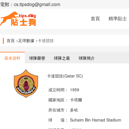
電郵：cs.tipsdog@gmail.com
首頁
精準貼士
首頁
>
足球數據
>卡達競技
基本資料
球隊榮譽
球隊之最
球隊簡介
卡達競技(Qatar SC)
成立時間：
1959
國家地區：
卡塔爾
所在城市：
多哈
球 場：
Suhaim Bin Hamad Stadium