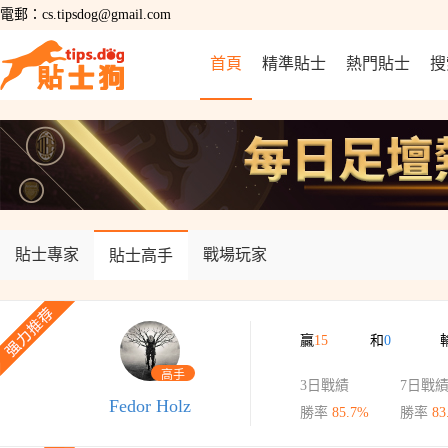
電郵：cs.tipsdog@gmail.com
首頁
精準貼士
熱門貼士
搜
貼士專家
戰場玩家
貼士高手
贏
15
和
0
高手
3日戰績
7日戰
Fedor Holz
勝率 
85.7%
勝率 
83