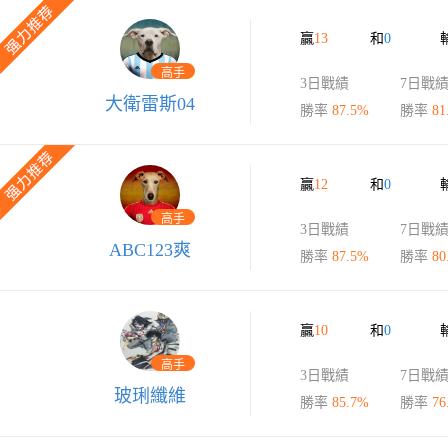
贏
13
和
0
高手
3日戰績
7日戰
大衛雷斯04
勝率 
87.5%
勝率 
81
贏
12
和
0
高手
3日戰績
7日戰
ABC123爽
勝率 
87.5%
勝率 
80
贏
10
和
0
高手
3日戰績
7日戰
玻琍纖維
勝率 
85.7%
勝率 
76