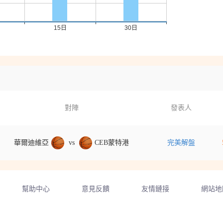
對陣
發表人
華爾迪維亞
vs
CEB蒙特港
完美解盤
幫助中心
意見反饋
友情鏈接
網站地