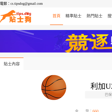
電郵：cs.tipsdog@gmail.com
首頁
精準貼士
熱門貼士
搜
貼士內容
利加U2
巴保塔
660
金 幣：