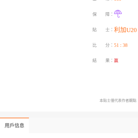
保 障：
 利加U20 
貼 士：
 51 : 38 
比 分：
結 果：
贏
本貼士僅代表作者觀點，
用戶信息