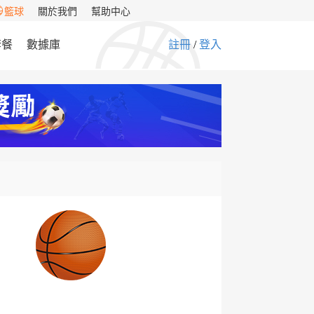
籃球
關於我們
幫助中心
套餐
數據庫
註冊
 / 
登入