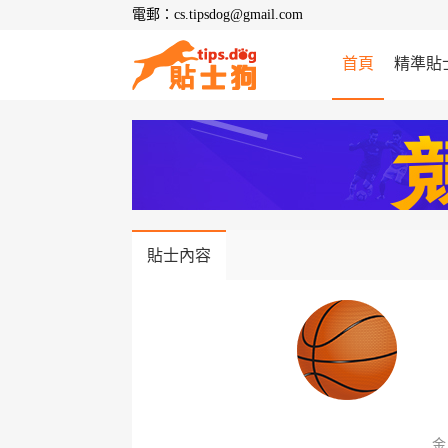
電郵：cs.tipsdog@gmail.com
首頁
精準貼
貼士內容