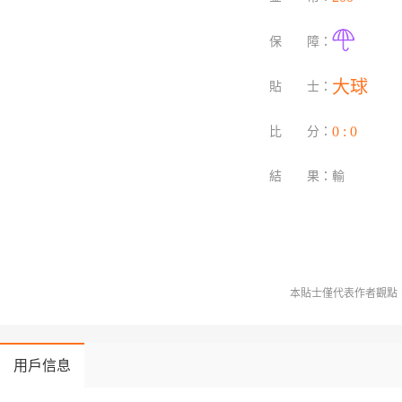
保 障：
 大球 
貼 士：
 0 : 0 
比 分：
結 果：
輸
本貼士僅代表作者觀點，
用戶信息